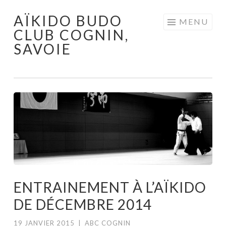
AÏKIDO BUDO
Aller au contenu principal
MENU
CLUB COGNIN,
SAVOIE
ENTRAINEMENT À L’AÏKIDO
DE DÉCEMBRE 2014
19 JANVIER 2015
|
ABC COGNIN