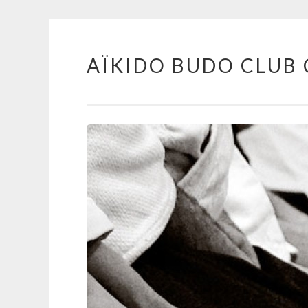
AÏKIDO BUDO CLUB 
Aller au contenu principal