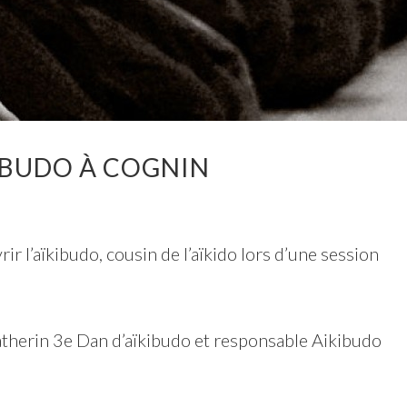
IBUDO À COGNIN
r l’aïkibudo, cousin de l’aïkido lors d’une session
atherin 3e Dan d’aïkibudo et responsable Aikibudo