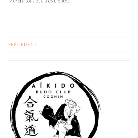
Merci à tous et à très bientôt !
PRÉCÉDENT
NAVIGATION DES ARTICLES