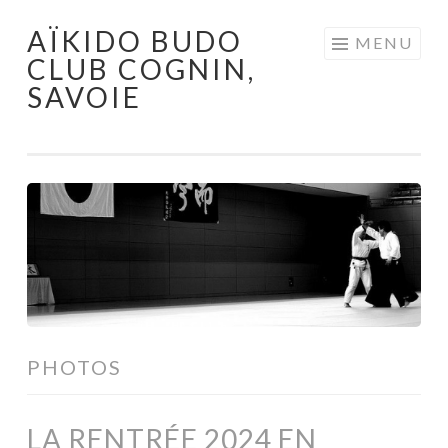
AÏKIDO BUDO
Aller au contenu principal
MENU
CLUB COGNIN,
SAVOIE
PHOTOS
LA RENTRÉE 2024 EN