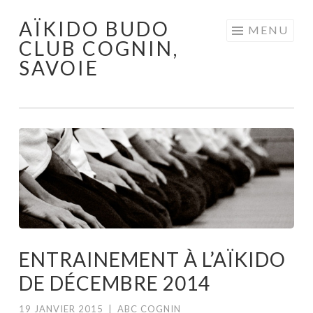
AÏKIDO BUDO
Aller au contenu principal
MENU
CLUB COGNIN,
SAVOIE
ENTRAINEMENT À L’AÏKIDO
DE DÉCEMBRE 2014
19 JANVIER 2015
|
ABC COGNIN