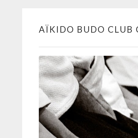
AÏKIDO BUDO CLUB 
Aller au contenu principal