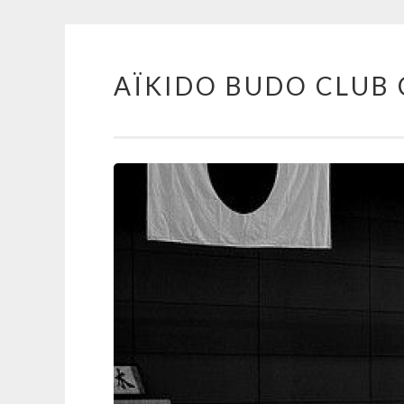
AÏKIDO BUDO CLUB 
Aller au contenu principal