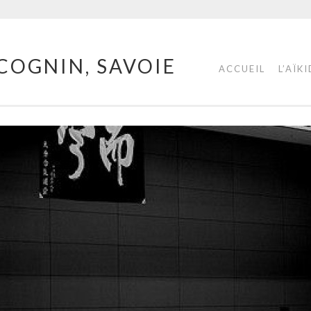
COGNIN, SAVOIE
ACCUEIL
L’AÏK