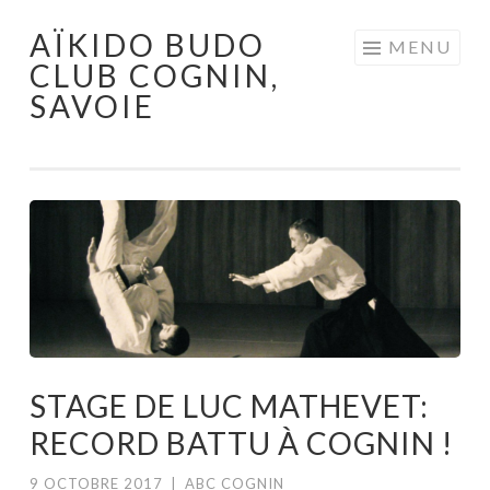
AÏKIDO BUDO
Aller au contenu principal
MENU
CLUB COGNIN,
SAVOIE
STAGE DE LUC MATHEVET:
RECORD BATTU À COGNIN !
9 OCTOBRE 2017
|
ABC COGNIN