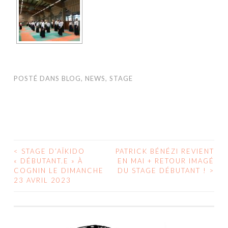
POSTÉ DANS
BLOG
,
NEWS
,
STAGE
<
STAGE D’AÏKIDO
PATRICK BÉNÉZI REVIENT
« DÉBUTANT.E » À
EN MAI + RETOUR IMAGÉ
NAVIGATION DES ARTICLES
COGNIN LE DIMANCHE
DU STAGE DÉBUTANT !
>
23 AVRIL 2023