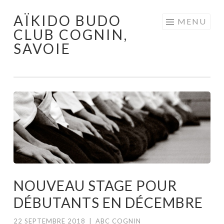
AÏKIDO BUDO
Aller au contenu principal
MENU
CLUB COGNIN,
SAVOIE
NOUVEAU STAGE POUR
DÉBUTANTS EN DÉCEMBRE
22 SEPTEMBRE 2018
|
ABC COGNIN